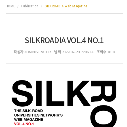
HOME
Publication
SILKROADIA Web Magazine
SILKROADIA VOL.4 NO.1
작성자
날짜
조회수
ADMINISTRATOR
2022-07-28 15:06:14
3618