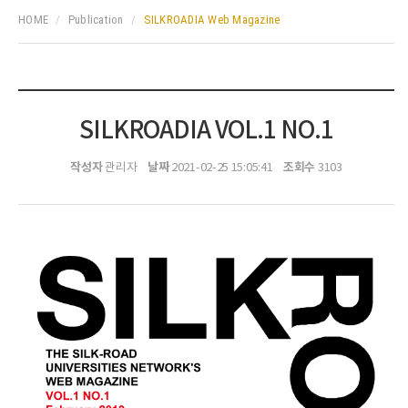
HOME
Publication
SILKROADIA Web Magazine
SILKROADIA VOL.1 NO.1
작성자
날짜
조회수
관리자
2021-02-25 15:05:41
3103