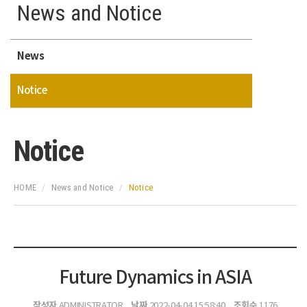
News and Notice
News
Notice
Notice
HOME
News and Notice
Notice
Future Dynamics in ASIA
작성자
날짜
조회수
ADMINISTRATOR
2022-04-04 15:58:40
1176