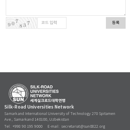
등록
Silk-Road Universities Network
Samarkand International University of Technology 270 Spitamen
Ave., Samarkand 140100, Uzbekistan
Tel : +998 90 195 9000
E-mail : secretariat@sun0822.org